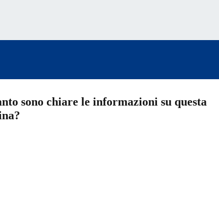
nto sono chiare le informazioni su questa
ina?
a 5 stelle su 5
a 4 stelle su 5
a 3 stelle su 5
a 2 stelle su 5
a 1 stelle su 5