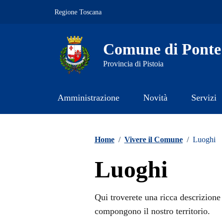
Vai ai contenuti
Vai al footer
Regione Toscana
Comune di Ponte
Provincia di Pistoia
Amministrazione
Novità
Servizi
Contenuti in evidenza
Home
/
Vivere il Comune
/
Luoghi
Luoghi
Qui troverete una ricca descrizione 
compongono il nostro territorio.