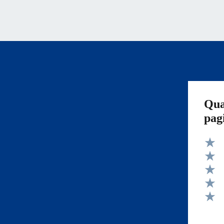
Qua
pag
Valut
Valut
Valut
Valut
Valut