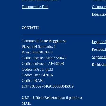
Documenti e Dati
Cultura e
Educazio
CONTATTI
Comune di Ponte Buggianese
Leggi le
Piazza del Santuario, 1
Prenotaz
P.iva : 00869810473
Segnalazi
Codice fiscale : 81002720472
Codice univoco : AF43D0B
Richiesta
Codice IPA : c_g833
Codice Istat: 047016
Codice IBAN :
IT97V0306970469100000046019
URP – Ufficio Relazioni con il pubblico
MAIL: