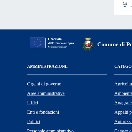
Comune di Po
AMMINISTRAZIONE
CATEGOR
Organi di governo
Agricoltu
Aree amministrative
Ambient
Uffici
Anagrafe 
Enti e fondazioni
Appalti p
Politici
Autorizza
Personale amministrativo
Catasto e