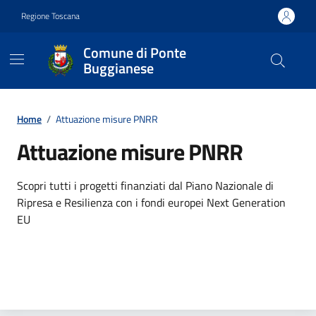
Vai ai contenuti
Vai al footer
Regione Toscana
Comune di Ponte
Buggianese
Contenuti in evidenza
Home
/
Attuazione misure PNRR
Attuazione misure PNRR
Scopri tutti i progetti finanziati dal Piano Nazionale di
Ripresa e Resilienza con i fondi europei Next Generation
EU