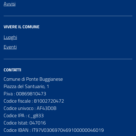
Avvisi
VIVERE IL COMUNE
Luoghi
Eventi
CONTATTI
Comune di Ponte Buggianese
Piazza del Santuario, 1
P.iva : 00869810473
Codice fiscale : 81002720472
Codice univoco : AF43D0B
Codice IPA : c_g833
Codice Istat: 047016
Codice IBAN : IT97V0306970469100000046019