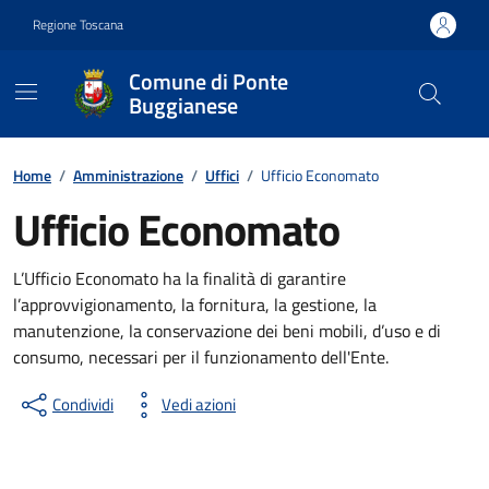
Vai ai contenuti
Vai al footer
Regione Toscana
Comune di Ponte
Buggianese
Contenuti in evidenza
Home
/
Amministrazione
/
Uffici
/
Ufficio Economato
Ufficio Economato
L’Ufficio Economato ha la finalità di garantire
l’approvvigionamento, la fornitura, la gestione, la
manutenzione, la conservazione dei beni mobili, d’uso e di
consumo, necessari per il funzionamento dell'Ente.
Condividi
Vedi azioni