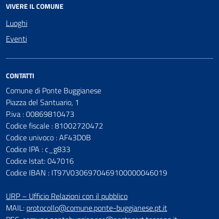
VIVERE IL COMUNE
Luoghi
Eventi
CONTATTI
Comune di Ponte Buggianese
Piazza del Santuario, 1
P.iva : 00869810473
Codice fiscale : 81002720472
Codice univoco : AF43D0B
Codice IPA : c_g833
Codice Istat: 047016
Codice IBAN : IT97V0306970469100000046019
URP – Ufficio Relazioni con il pubblico
MAIL:
protocollo@comune.ponte-buggianese.pt.it