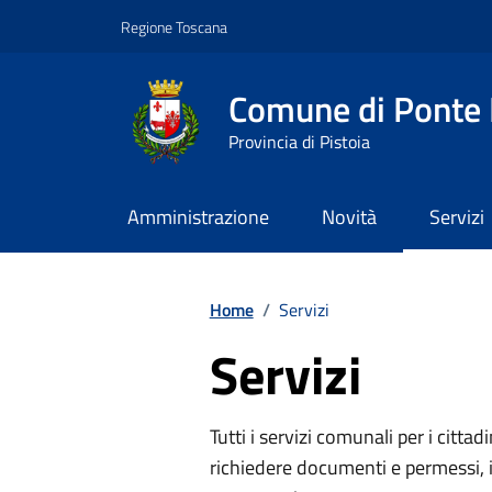
Vai ai contenuti
Vai al footer
Regione Toscana
Comune di Ponte
Provincia di Pistoia
Amministrazione
Novità
Servizi
Contenuti in evidenza
Home
/
Servizi
Servizi
Tutti i servizi comunali per i cittadi
richiedere documenti e permessi, i