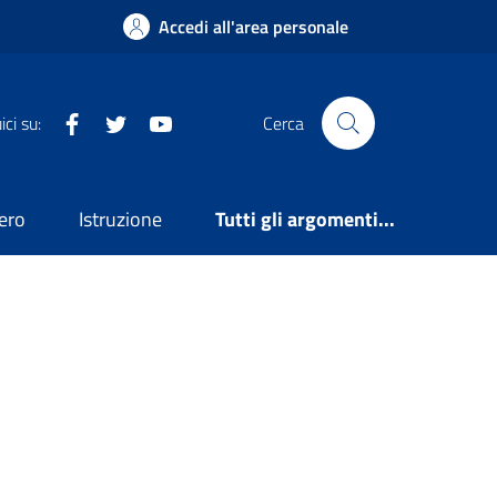
Accedi all'area personale
Facebook
X
YouTube
ci su:
Cerca
ero
Istruzione
Tutti gli argomenti...