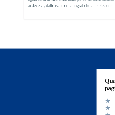
ai decessi, dalle iscrizioni anagrafiche alle elezioni.
Qua
pag
Valut
Valut