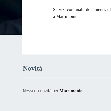
Dettagli dell
Servizi comunali, documenti, uffi
a Matrimonio
Novità
Nessuna novità per
Matrimonio