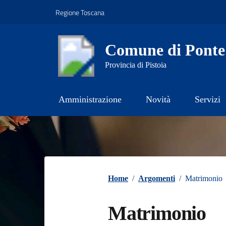
Vai ai contenuti
Vai al footer
Regione Toscana
Comune di Ponte
Provincia di Pistoia
Amministrazione
Novità
Servizi
Contenuti in evidenza
Home
/
Argomenti
/
Matrimonio
Matrimonio