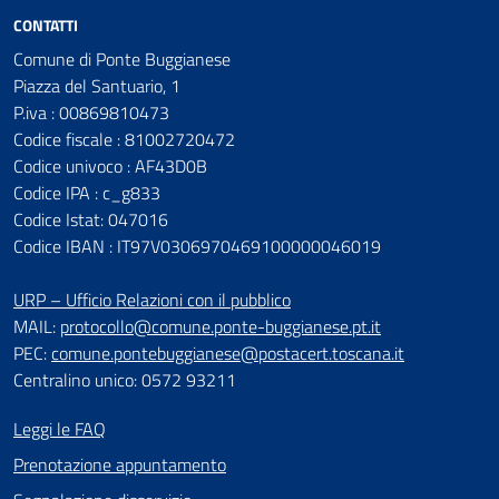
CONTATTI
Comune di Ponte Buggianese
Piazza del Santuario, 1
P.iva : 00869810473
Codice fiscale : 81002720472
Codice univoco : AF43D0B
Codice IPA : c_g833
Codice Istat: 047016
Codice IBAN : IT97V0306970469100000046019
URP – Ufficio Relazioni con il pubblico
MAIL:
protocollo@comune.ponte-buggianese.pt.it
PEC:
comune.pontebuggianese@postacert.toscana.it
Centralino unico: 0572 93211
Leggi le FAQ
Prenotazione appuntamento