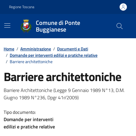
Vai ai contenuti
Vai al footer
Regione Toscana
Comune di Ponte
Buggianese
Contenuti in evidenza
Home
/
Amministrazione
/
Documenti e Dati
/
Domande per interventi edilizi e pratiche relative
/
Barriere architettoniche
Barriere architettoniche
Dettagli del documento
Barriere Architettoniche (Legge 9 Gennaio 1989 N°13, D.M.
Giugno 1989 N°236, Dpgr 41r/2009)
Tipo documento:
Domande per interventi
edilizi e pratiche relative