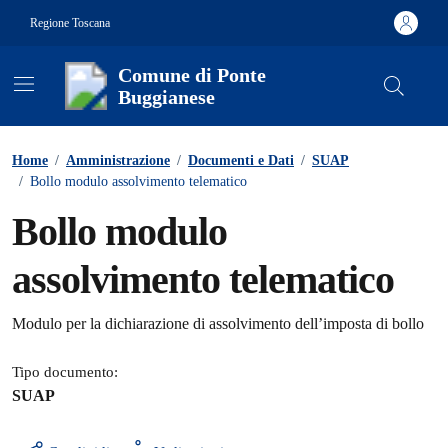
Vai ai contenuti
Vai al footer
Regione Toscana
Comune di Ponte
Buggianese
Contenuti in evidenza
Home
/
Amministrazione
/
Documenti e Dati
/
SUAP
/
Bollo modulo assolvimento telematico
Bollo modulo
assolvimento telematico
Dettagli del documento
Modulo per la dichiarazione di assolvimento dell’imposta di bollo
Tipo documento:
SUAP