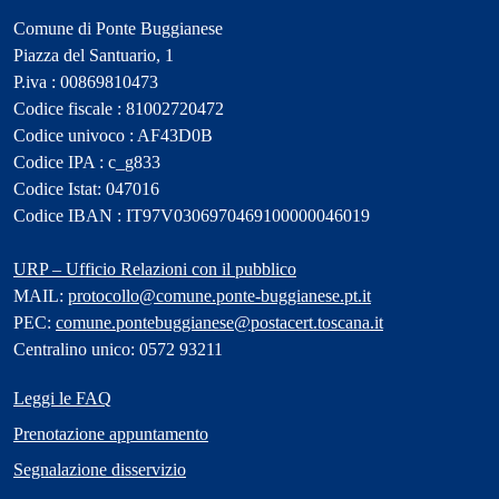
Comune di Ponte Buggianese
Piazza del Santuario, 1
P.iva : 00869810473
Codice fiscale : 81002720472
Codice univoco : AF43D0B
Codice IPA : c_g833
Codice Istat: 047016
Codice IBAN : IT97V0306970469100000046019
URP – Ufficio Relazioni con il pubblico
MAIL:
protocollo@comune.ponte-buggianese.pt.it
PEC:
comune.pontebuggianese@postacert.toscana.it
Centralino unico: 0572 93211
Leggi le FAQ
Prenotazione appuntamento
Segnalazione disservizio