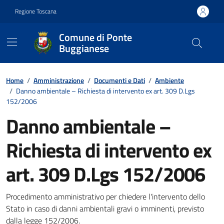
Vai ai contenuti
Vai al footer
Regione Toscana
Comune di Ponte
Buggianese
Contenuti in evidenza
Home
/
Amministrazione
/
Documenti e Dati
/
Ambiente
/
Danno ambientale – Richiesta di intervento ex art. 309 D.Lgs
152/2006
Danno ambientale –
Richiesta di intervento ex
art. 309 D.Lgs 152/2006
Dettagli del documento
Procedimento amministrativo per chiedere l'intervento dello
Stato in caso di danni ambientali gravi o imminenti, previsto
dalla legge 152/2006.