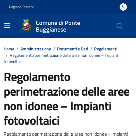
Vai ai contenuti
Vai al footer
Regione Toscana
Comune di Ponte
Buggianese
Contenuti in evidenza
Home
/
Amministrazione
/
Documenti e Dati
/
Regolamenti
/
Regolamento perimetrazione delle aree non idonee – Impianti
fotovoltaici
Regolamento
perimetrazione delle aree
non idonee – Impianti
fotovoltaici
Dettagli del documento
Regolamento perimetrazione delle aree non idonee - Impianti