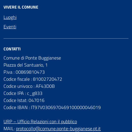
VIVERE IL COMUNE
Luoghi
Eventi
CONTATTI
Comune di Ponte Buggianese
Piazza del Santuario, 1
P.iva : 00869810473
Codice fiscale : 81002720472
Codice univoco : AF43D0B
Codice IPA : c_g833
Codice Istat: 047016
Codice IBAN : IT97V0306970469100000046019
URP – Ufficio Relazioni con il pubblico
MAIL:
protocollo@comune.ponte-buggianese.pt.it