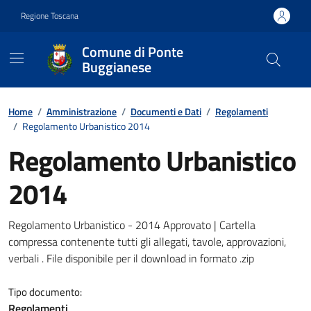
Vai ai contenuti
Vai al footer
Regione Toscana
Comune di Ponte
Buggianese
Contenuti in evidenza
Home
/
Amministrazione
/
Documenti e Dati
/
Regolamenti
/
Regolamento Urbanistico 2014
Regolamento Urbanistico
2014
Dettagli del documento
Regolamento Urbanistico - 2014 Approvato | Cartella
compressa contenente tutti gli allegati, tavole, approvazioni,
verbali . File disponibile per il download in formato .zip
Tipo documento:
Regolamenti