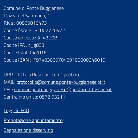
Comune di Ponte Buggianese
Piazza del Santuario, 1
P.iva : 00869810473
Codice fiscale : 81002720472
Codice univoco : AF43D0B
Codice IPA : c_g833
Codice Istat: 047016
Codice IBAN : IT97V0306970469100000046019
URP – Ufficio Relazioni con il pubblico
MAIL:
protocollo@comune.ponte-buggianese.pt.it
PEC:
comune.pontebuggianese@postacert.toscana.it
Centralino unico: 0572 93211
Leggi le FAQ
Prenotazione appuntamento
Segnalazione disservizio