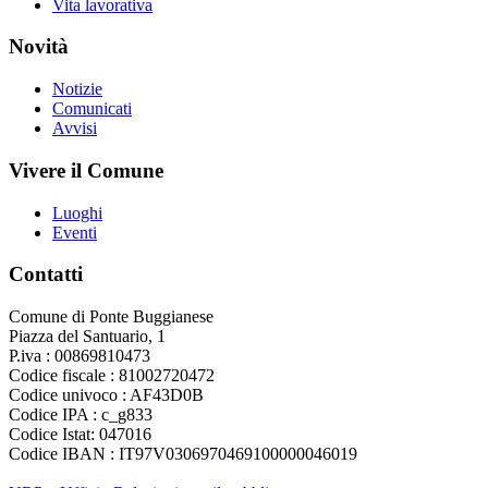
Vita lavorativa
Novità
Notizie
Comunicati
Avvisi
Vivere il Comune
Luoghi
Eventi
Contatti
Comune di Ponte Buggianese
Piazza del Santuario, 1
P.iva : 00869810473
Codice fiscale : 81002720472
Codice univoco : AF43D0B
Codice IPA : c_g833
Codice Istat: 047016
Codice IBAN : IT97V0306970469100000046019