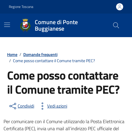
Vai ai contenuti
Vai al footer
Regione Toscana
Comune di Ponte
Buggianese
Contenuti in evidenza
Home
/
Domande frequenti
/
Come posso contattare il Comune tramite PEC?
Come posso contattare
il Comune tramite PEC?
Condividi
Vedi azioni
Per comunicare con il Comune utilizzando la Posta Elettronica
Certificata (PEC), invia una mail all’indirizzo PEC ufficiale del