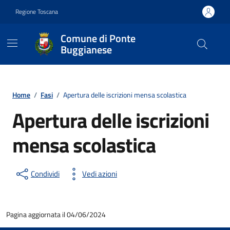
Vai ai contenuti
Vai al footer
Regione Toscana
Comune di Ponte
Buggianese
Contenuti in evidenza
Home
/
Fasi
/
Apertura delle iscrizioni mensa scolastica
Apertura delle iscrizioni
mensa scolastica
Condividi
Vedi azioni
Pagina aggiornata il 04/06/2024