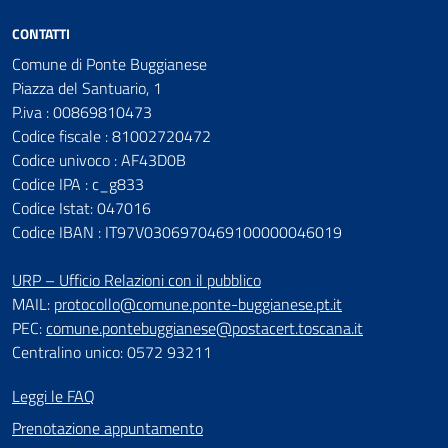
CONTATTI
Comune di Ponte Buggianese
Piazza del Santuario, 1
P.iva : 00869810473
Codice fiscale : 81002720472
Codice univoco : AF43D0B
Codice IPA : c_g833
Codice Istat: 047016
Codice IBAN : IT97V0306970469100000046019
URP – Ufficio Relazioni con il pubblico
MAIL:
protocollo@comune.ponte-buggianese.pt.it
PEC:
comune.pontebuggianese@postacert.toscana.it
Centralino unico: 0572 93211
Leggi le FAQ
Prenotazione appuntamento