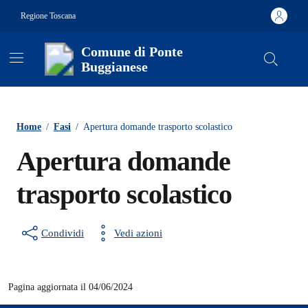
Vai ai contenuti
Vai al footer
Regione Toscana
Comune di Ponte
Buggianese
Contenuti in evidenza
Home
/
Fasi
/
Apertura domande trasporto scolastico
Apertura domande
trasporto scolastico
Condividi
Vedi azioni
Pagina aggiornata il 04/06/2024