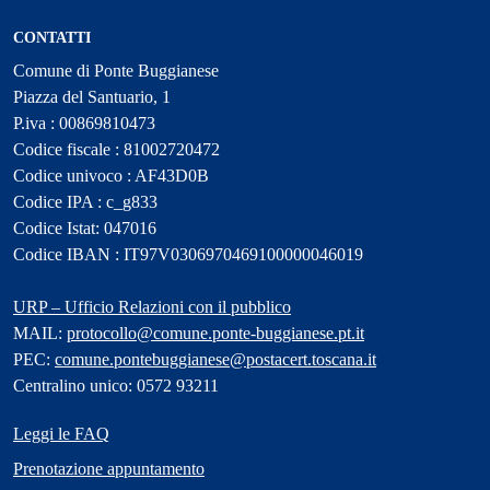
CONTATTI
Comune di Ponte Buggianese
Piazza del Santuario, 1
P.iva : 00869810473
Codice fiscale : 81002720472
Codice univoco : AF43D0B
Codice IPA : c_g833
Codice Istat: 047016
Codice IBAN : IT97V0306970469100000046019
URP – Ufficio Relazioni con il pubblico
MAIL:
protocollo@comune.ponte-buggianese.pt.it
PEC:
comune.pontebuggianese@postacert.toscana.it
Centralino unico: 0572 93211
Leggi le FAQ
Prenotazione appuntamento