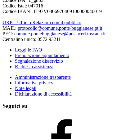
Codice IPA : c_g833
Codice Istat: 047016
Codice IBAN : IT97V0306970469100000046019
URP – Ufficio Relazioni con il pubblico
MAIL:
protocollo@comune.ponte-buggianese.pt.it
PEC:
comune.pontebuggianese@postacert.toscana.it
Centralino unico: 0572 93211
Leggi le FAQ
Prenotazione appuntamento
Segnalazione disservizio
Richiesta assistenza
Amministrazione trasparente
Informativa privacy
Note legali
Dichiarazione di accessibilità
Seguici su