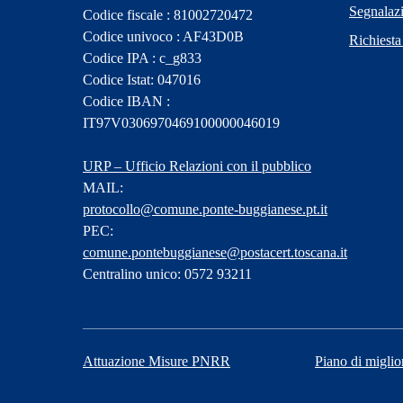
Segnalazi
Codice fiscale : 81002720472
Codice univoco : AF43D0B
Richiesta
Codice IPA : c_g833
Codice Istat: 047016
Codice IBAN :
IT97V0306970469100000046019
URP – Ufficio Relazioni con il pubblico
MAIL:
protocollo@comune.ponte-buggianese.pt.it
PEC:
comune.pontebuggianese@postacert.toscana.it
Centralino unico: 0572 93211
Attuazione Misure PNRR
Piano di miglio