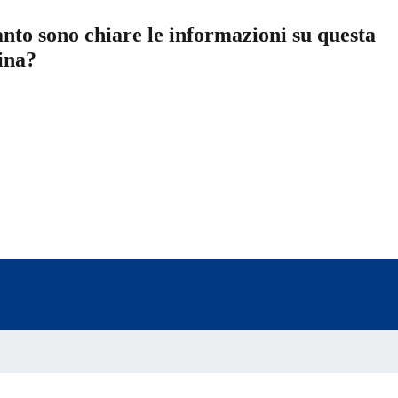
nto sono chiare le informazioni su questa
ina?
a 5 stelle su 5
a 4 stelle su 5
a 3 stelle su 5
a 2 stelle su 5
a 1 stelle su 5