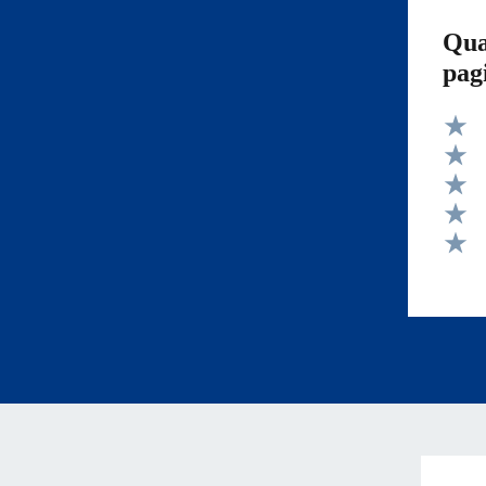
Qua
pag
Valut
Valut
Valut
Valut
Valut