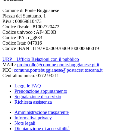
Comune di Ponte Buggianese
Piazza del Santuario, 1
P.iva : 00869810473
Codice fiscale : 81002720472
Codice univoco : AF43D0B
Codice IPA : c_g833
Codice Istat: 047016
Codice IBAN : IT97V0306970469100000046019
URP – Ufficio Relazioni con il pubblico
MAIL:
protocollo@comune.ponte-buggianese.pt.it
PEC:
comune.pontebuggianese@postacert.toscana.it
Centralino unico: 0572 93211
Leggi le FAQ
Prenotazione appuntamento
Segnalazione disservizio
Richiesta assistenza
Amministrazione trasparente
Informativa privacy
Note legali
Dichiarazione di accessibilità