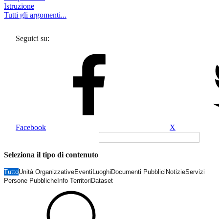
Istruzione
Tutti gli argomenti...
Seguici su:
Facebook
X
Seleziona il tipo di contenuto
Tutto
Unità Organizzative
Eventi
Luoghi
Documenti Pubblici
Notizie
Servizi
Persone Pubbliche
Info Territori
Dataset