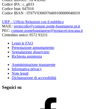
Codice IPA : c_g833
Codice Istat: 047016
Codice IBAN : IT97V0306970469100000046019
URP – Ufficio Relazioni con il pubblico
MAIL:
protocollo@comune.ponte-buggianese.pt.it
PEC:
comune.pontebuggianese@postacert.toscana.it
Centralino unico: 0572 93211
Leggi le FAQ
Prenotazione appuntamento
Segnalazione disservizio
Richiesta assistenza
Amministrazione trasparente
Informativa privacy
Note legali
Dichiarazione di accessibilità
Seguici su