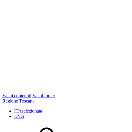
Vai ai contenuti
Vai al footer
Regione Toscana
ITA
selezionata
ENG