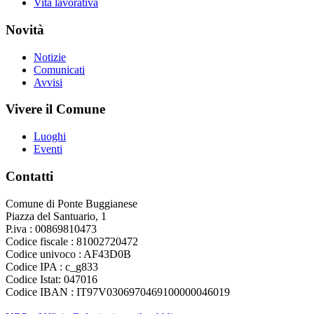
Vita lavorativa
Novità
Notizie
Comunicati
Avvisi
Vivere il Comune
Luoghi
Eventi
Contatti
Comune di Ponte Buggianese
Piazza del Santuario, 1
P.iva : 00869810473
Codice fiscale : 81002720472
Codice univoco : AF43D0B
Codice IPA : c_g833
Codice Istat: 047016
Codice IBAN : IT97V0306970469100000046019