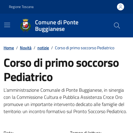
Vai ai contenuti
Vai al footer
Regione Toscana
Comune di Ponte
Buggianese
Contenuti in evidenza
Home
/
Novità
/
notizie
/
Corso di primo soccorso Pediatrico
Corso di primo soccorso
Pediatrico
Dettagli della notizia
L’amministrazione Comunale di Ponte Buggianese, in sinergia
con la Commissione Cultura e Pubblica Assistenza Croce Oro
promuove un importante intervento dedicato alle famiglie del
territorio: un incontro formativo sul Pronto Soccorso Pediatrico.
Data:
Tempo di lettura: