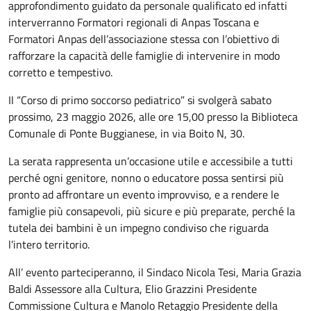
approfondimento
guidato da personale qualificato ed infatti
interverranno Formatori regionali di
Anpas Toscana e
Formatori Anpas dell’associazione stessa con l’obiettivo di
rafforzare
la
capacità
delle
famiglie
di
intervenire
in
modo
corretto
e
tempestivo.
Il “Corso di primo soccorso pediatrico” si svolgerà sabato
prossimo, 23 maggio
2026, alle ore 15,00 presso la Biblioteca
Comunale di Ponte Buggianese, in via
Boito N, 30.
La
serata
rappresenta
un’occasione
utile
e
accessibile
a
tutti
perché
ogni
genitore, nonno o educatore possa sentirsi più
pronto ad affrontare un evento
improvviso, e a rendere le
famiglie più consapevoli, più sicure e più preparate,
perché
la
tutela
dei
bambini
è
un
impegno
condiviso
che
riguarda
l’intero
territorio.
All’ evento parteciperanno, il Sindaco Nicola Tesi, Maria Grazia
Baldi Assessore
alla Cultura, Elio Grazzini Presidente
Commissione Cultura e Manolo Retaggio
Presidente della