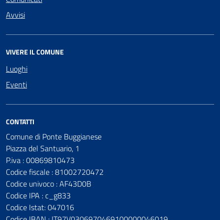
Avvisi
VIVERE IL COMUNE
Luoghi
Eventi
CONTATTI
Comune di Ponte Buggianese
Piazza del Santuario, 1
P.iva : 00869810473
Codice fiscale : 81002720472
Codice univoco : AF43D0B
Codice IPA : c_g833
Codice Istat: 047016
Codice IBAN : IT97V0306970469100000046019