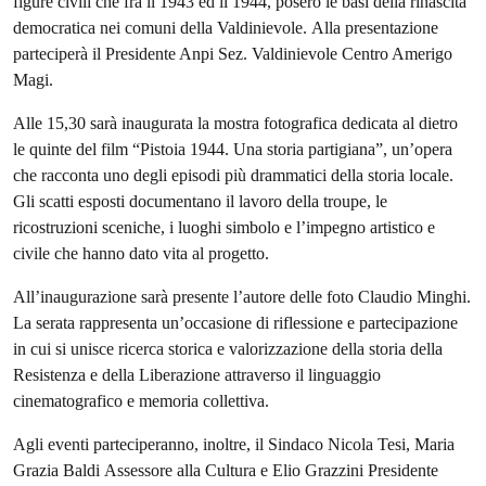
figure civili che fra il 1943 ed il 1944, posero le basi della
rinascita
democratica
nei
comuni
della
Valdinievole.
Alla
presentazione
parteciperà il Presidente Anpi Sez. Valdinievole Centro Amerigo
Magi.
Alle 15,30 sarà inaugurata la mostra fotografica dedicata al dietro
le quinte del
film “Pistoia 1944. Una storia partigiana”, un’opera
che racconta uno degli
episodi più drammatici della storia locale.
Gli scatti esposti documentano il
lavoro
della
troupe,
le
ricostruzioni
sceniche,
i
luoghi
simbolo
e
l’impegno
artistico
e
civile
che
hanno
dato
vita
al
progetto.
All’inaugurazione
sarà
presente l’autore delle foto Claudio Minghi.
La serata rappresenta un’occasione di riflessione e partecipazione
in cui si
unisce
ricerca
storica
e
valorizzazione
della
storia
della
Resistenza
e
della
Liberazione attraverso il linguaggio
cinematografico e memoria collettiva.
Agli eventi parteciperanno, inoltre, il Sindaco Nicola Tesi, Maria
Grazia Baldi
Assessore alla Cultura e Elio Grazzini Presidente