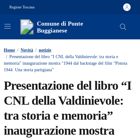
Vai ai contenuti
Vai al footer
Regione Toscana
Comune di Ponte
Buggianese
Contenuti in evidenza
Home
/
Novità
/
notizie
/
Presentazione del libro “I CNL della Valdinievole: tra storia e
memoria” inaugurazione mostra “1944 dal backstage del film “Pistoia
1944. Una storia partigiana”
Presentazione del libro “I
CNL della Valdinievole:
tra storia e memoria”
inaugurazione mostra