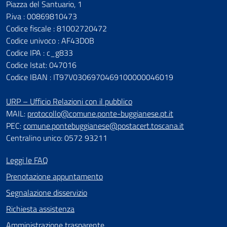
Piazza del Santuario, 1
P.iva : 00869810473
Codice fiscale : 81002720472
Codice univoco : AF43D0B
Codice IPA : c_g833
Codice Istat: 047016
Codice IBAN : IT97V0306970469100000046019
URP – Ufficio Relazioni con il pubblico
MAIL:
protocollo@comune.ponte-buggianese.pt.it
PEC:
comune.pontebuggianese@postacert.toscana.it
Centralino unico: 0572 93211
Leggi le FAQ
Prenotazione appuntamento
Segnalazione disservizio
Richiesta assistenza
Amministrazione trasparente