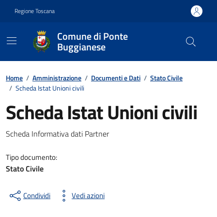
Vai ai contenuti
Vai al footer
Regione Toscana
Comune di Ponte
Buggianese
Contenuti in evidenza
Home
/
Amministrazione
/
Documenti e Dati
/
Stato Civile
/
Scheda Istat Unioni civili
Scheda Istat Unioni civili
Dettagli del documento
Scheda Informativa dati Partner
Tipo documento:
Stato Civile
Condividi
Vedi azioni