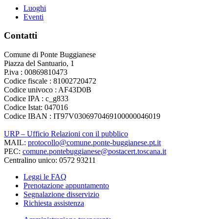
Luoghi
Eventi
Contatti
Comune di Ponte Buggianese
Piazza del Santuario, 1
P.iva : 00869810473
Codice fiscale : 81002720472
Codice univoco : AF43D0B
Codice IPA : c_g833
Codice Istat: 047016
Codice IBAN : IT97V0306970469100000046019
URP – Ufficio Relazioni con il pubblico
MAIL:
protocollo@comune.ponte-buggianese.pt.it
PEC:
comune.pontebuggianese@postacert.toscana.it
Centralino unico: 0572 93211
Leggi le FAQ
Prenotazione appuntamento
Segnalazione disservizio
Richiesta assistenza