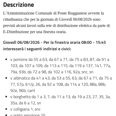
Descrizione
L'Amministrazione Comunale di Ponte Buggianese avverte la
cittadinanza che per la giornata di Giovedì 06/08/2026 sono
previsti alcuni lavori sulla rete di distribuzione elettrica da parte di
E-Distribuzione per una finestra oraria.
Giovedì 06/08/2026 - Per la finestra oraria 08:00 - 15:45
interesserà i seguenti indirizzi e civici:
v porrione da 55 a 63, da 67 a 71, da 75 a 83, 87, da 91 a
103, da 107 a 109, da 113 a 115, da 119 a 137,
141, 77a,
79a, 93b, da 72 a 98, da 102 a 116, 92a, snc, sn
v albinatico da 41 a 43, da 53 a 55, 63, da 67 a 71, da 75 a
77, 57p, 61/p, 26, da 92 a 108, da 114 a 120,
88a, 88b,
92e, 96b, cant
v borghetto da 1 a 3, 7, da 11 a 13, da 19 a 23, 27, 35, 3a,
35a, da 6 a 12, sn
v colligiana 1, snc
v porto agnolone 25