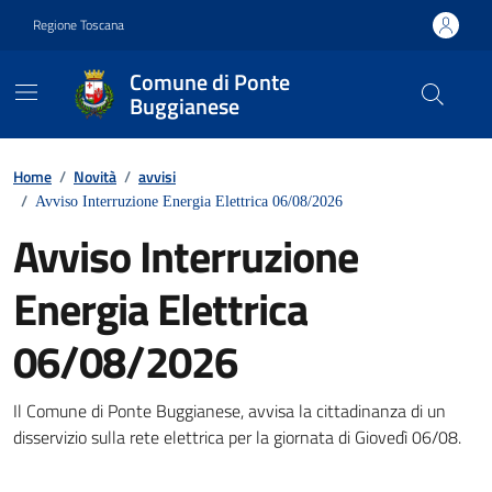
Vai ai contenuti
Vai al footer
Regione Toscana
Comune di Ponte
Buggianese
Contenuti in evidenza
Home
/
Novità
/
avvisi
/
Avviso Interruzione Energia Elettrica 06/08/2026
Avviso Interruzione
Energia Elettrica
06/08/2026
Dettagli della notizia
Il Comune di Ponte Buggianese, avvisa la cittadinanza di un
disservizio sulla rete elettrica per la giornata di Giovedì 06/08.