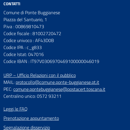
CONTATTI
Comune di Ponte Buggianese
Piazza del Santuario, 1
P.iva : 00869810473
Codice fiscale : 81002720472
Codice univoco : AF43D0B
Codice IPA : c_g833
Codice Istat: 047016
Codice IBAN : IT97V0306970469100000046019
URP – Ufficio Relazioni con il pubblico
MAIL:
protocollo@comune.ponte-buggianese.pt.it
PEC:
comune.pontebuggianese@postacert.toscana.it
Centralino unico: 0572 93211
Leggi le FAQ
Prenotazione appuntamento
Segnalazione disservizio