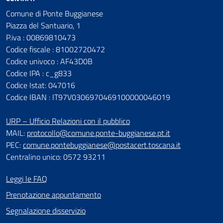
Comune di Ponte Buggianese
Piazza del Santuario, 1
P.iva : 00869810473
Codice fiscale : 81002720472
Codice univoco : AF43D0B
Codice IPA : c_g833
Codice Istat: 047016
Codice IBAN : IT97V0306970469100000046019
URP – Ufficio Relazioni con il pubblico
MAIL:
protocollo@comune.ponte-buggianese.pt.it
PEC:
comune.pontebuggianese@postacert.toscana.it
Centralino unico: 0572 93211
Leggi le FAQ
Prenotazione appuntamento
Segnalazione disservizio