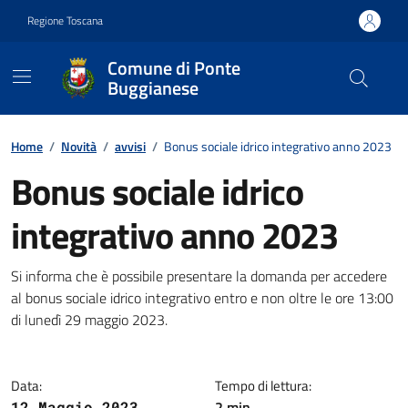
Vai ai contenuti
Vai al footer
Regione Toscana
Comune di Ponte
Buggianese
Contenuti in evidenza
Home
/
Novità
/
avvisi
/
Bonus sociale idrico integrativo anno 2023
Bonus sociale idrico
integrativo anno 2023
Dettagli della notizia
Si informa che è possibile presentare la domanda per accedere
al bonus sociale idrico integrativo entro e non oltre le ore 13:00
di lunedì 29 maggio 2023.
Data:
Tempo di lettura:
2 min
12 Maggio 2023