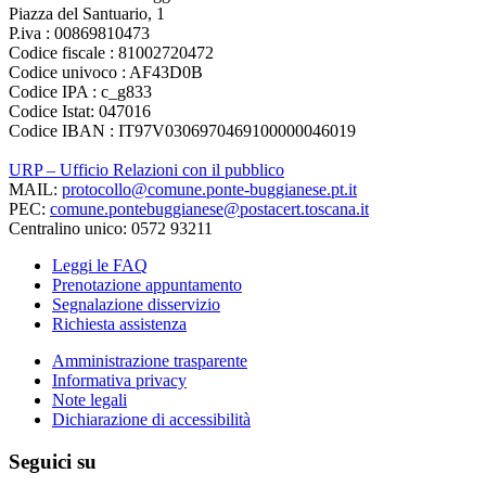
Piazza del Santuario, 1
P.iva : 00869810473
Codice fiscale : 81002720472
Codice univoco : AF43D0B
Codice IPA : c_g833
Codice Istat: 047016
Codice IBAN : IT97V0306970469100000046019
URP – Ufficio Relazioni con il pubblico
MAIL:
protocollo@comune.ponte-buggianese.pt.it
PEC:
comune.pontebuggianese@postacert.toscana.it
Centralino unico: 0572 93211
Leggi le FAQ
Prenotazione appuntamento
Segnalazione disservizio
Richiesta assistenza
Amministrazione trasparente
Informativa privacy
Note legali
Dichiarazione di accessibilità
Seguici su