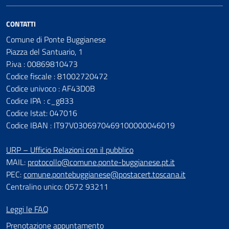
CONTATTI
Comune di Ponte Buggianese
Piazza del Santuario, 1
P.iva : 00869810473
Codice fiscale : 81002720472
Codice univoco : AF43D0B
Codice IPA : c_g833
Codice Istat: 047016
Codice IBAN : IT97V0306970469100000046019
URP – Ufficio Relazioni con il pubblico
MAIL:
protocollo@comune.ponte-buggianese.pt.it
PEC:
comune.pontebuggianese@postacert.toscana.it
Centralino unico: 0572 93211
Leggi le FAQ
Prenotazione appuntamento