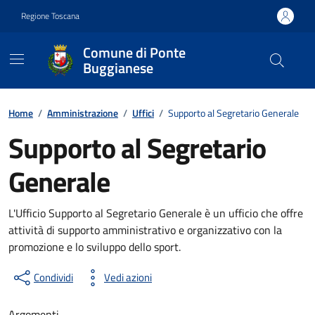
Vai ai contenuti
Vai al footer
Regione Toscana
Comune di Ponte
Buggianese
Contenuti in evidenza
Home
/
Amministrazione
/
Uffici
/
Supporto al Segretario Generale
Supporto al Segretario
Generale
L'Ufficio Supporto al Segretario Generale è un ufficio che offre
attività di supporto amministrativo e organizzativo con la
promozione e lo sviluppo dello sport.
Condividi
Vedi azioni
Argomenti