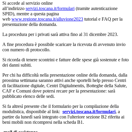
Si accede al servizio online
all’indirizzo
servizi.toscana.it/formulari
(tramite autenticazione
SPID), mentre a questa pagina
web
www.regione.toscana.it/alluvione2023
tutorial e FAQ per la
presentazione della domanda.
La procedura per i privati sarà attiva fino al 31 dicembre 2023.
A fine procedura è possibile scaricare la ricevuta di avvenuto invio
con numero di protocollo.
Si ricorda di tenere scontrini e fatture delle spese già sostenute e foto
dei danni subiti.
Per chi ha difficoltà nella presentazione online della domanda, dalla
prossima settimana saranno attivi anche sportelli help presso Centri
di facilitazione digitale, Centri Digitalmentis, Botteghe della Salute,
CAF e Comuni dove potersi recare per la presentazione: sarà
pubblicato elenco delle sedi.
Si fa altresì presente che il formulario per la compilazione della
modulistica, disponibile al link:
servizi.toscana.it/formulari
, a
partire da lunedì sarà integrato con l'ulteriore sezione B2 riferita ai
beni mobili non ricompresi nella scheda B1.