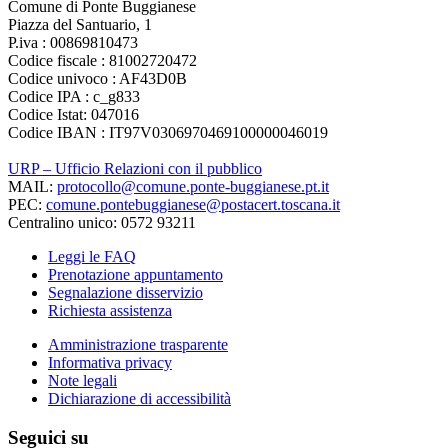
Comune di Ponte Buggianese
Piazza del Santuario, 1
P.iva : 00869810473
Codice fiscale : 81002720472
Codice univoco : AF43D0B
Codice IPA : c_g833
Codice Istat: 047016
Codice IBAN : IT97V0306970469100000046019
URP – Ufficio Relazioni con il pubblico
MAIL:
protocollo@comune.ponte-buggianese.pt.it
PEC:
comune.pontebuggianese@postacert.toscana.it
Centralino unico: 0572 93211
Leggi le FAQ
Prenotazione appuntamento
Segnalazione disservizio
Richiesta assistenza
Amministrazione trasparente
Informativa privacy
Note legali
Dichiarazione di accessibilità
Seguici su