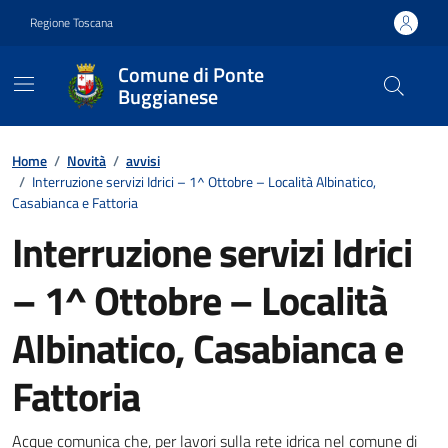
Vai ai contenuti
Vai al footer
Regione Toscana
Comune di Ponte
Buggianese
Contenuti in evidenza
Home
/
Novità
/
avvisi
/
Interruzione servizi Idrici – 1^ Ottobre – Località Albinatico,
Casabianca e Fattoria
Interruzione servizi Idrici
– 1^ Ottobre – Località
Albinatico, Casabianca e
Fattoria
Acque comunica che, per lavori sulla rete idrica nel comune di