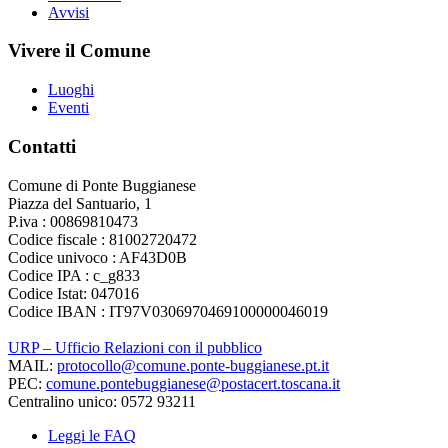
Avvisi
Vivere il Comune
Luoghi
Eventi
Contatti
Comune di Ponte Buggianese
Piazza del Santuario, 1
P.iva : 00869810473
Codice fiscale : 81002720472
Codice univoco : AF43D0B
Codice IPA : c_g833
Codice Istat: 047016
Codice IBAN : IT97V0306970469100000046019
URP – Ufficio Relazioni con il pubblico
MAIL:
protocollo@comune.ponte-buggianese.pt.it
PEC:
comune.pontebuggianese@postacert.toscana.it
Centralino unico: 0572 93211
Leggi le FAQ