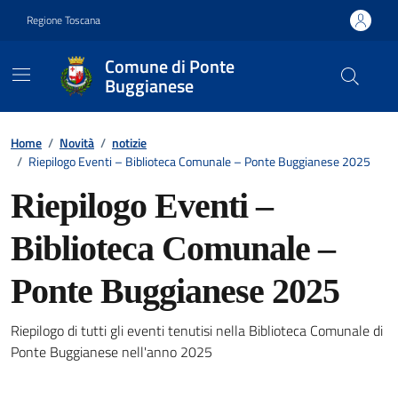
Vai ai contenuti
Vai al footer
Regione Toscana
Comune di Ponte
Buggianese
Contenuti in evidenza
Home
/
Novità
/
notizie
/
Riepilogo Eventi – Biblioteca Comunale – Ponte Buggianese 2025
Riepilogo Eventi –
Biblioteca Comunale –
Ponte Buggianese 2025
Riepilogo di tutti gli eventi tenutisi nella Biblioteca Comunale di
Dettagli della notizia
Ponte Buggianese nell'anno 2025