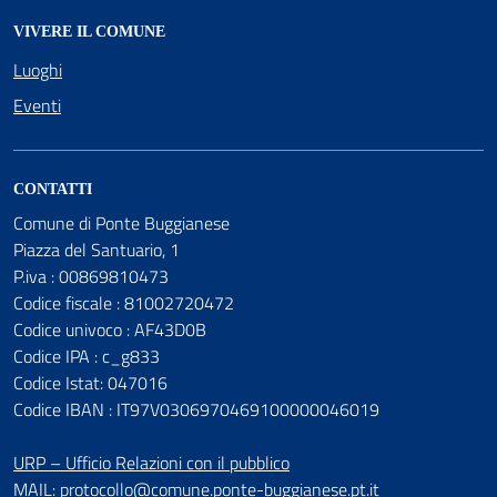
VIVERE IL COMUNE
Luoghi
Eventi
CONTATTI
Comune di Ponte Buggianese
Piazza del Santuario, 1
P.iva : 00869810473
Codice fiscale : 81002720472
Codice univoco : AF43D0B
Codice IPA : c_g833
Codice Istat: 047016
Codice IBAN : IT97V0306970469100000046019
URP – Ufficio Relazioni con il pubblico
MAIL:
protocollo@comune.ponte-buggianese.pt.it