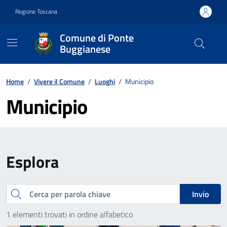
Vai ai contenuti
Vai al footer
Regione Toscana
Comune di Ponte
Buggianese
Contenuti in evidenza
Home
/
Vivere il Comune
/
Luoghi
/
Municipio
Municipio
Esplora
Cerca
Invio
1 elementi trovati in ordine alfabetico