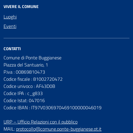
VIVERE IL COMUNE
Luoghi
Eventi
CONTATTI
Comune di Ponte Buggianese
Piazza del Santuario, 1
P.iva : 00869810473
Codice fiscale : 81002720472
Codice univoco : AF43D0B
Codice IPA : c_g833
Codice Istat: 047016
Codice IBAN : IT97V0306970469100000046019
URP – Ufficio Relazioni con il pubblico
MAIL:
protocollo@comune.ponte-buggianese.pt.it