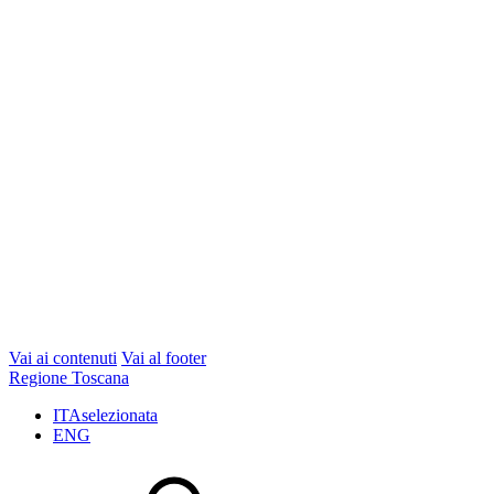
Vai ai contenuti
Vai al footer
Regione Toscana
ITA
selezionata
ENG