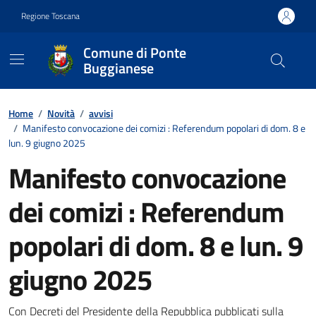
Vai ai contenuti
Vai al footer
Regione Toscana
Comune di Ponte
Buggianese
Contenuti in evidenza
Home
/
Novità
/
avvisi
/
Manifesto convocazione dei comizi : Referendum popolari di dom. 8 e
lun. 9 giugno 2025
Manifesto convocazione
dei comizi : Referendum
popolari di dom. 8 e lun. 9
giugno 2025
Con Decreti del Presidente della Repubblica pubblicati sulla