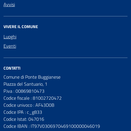
Avvisi
VIVERE IL COMUNE
Luoghi
Eventi
CONTATTI
Comune di Ponte Buggianese
Piazza del Santuario, 1
P.iva : 00869810473
Codice fiscale : 81002720472
Codice univoco : AF43D0B
Codice IPA : c_g833
Codice Istat: 047016
Codice IBAN : IT97V0306970469100000046019