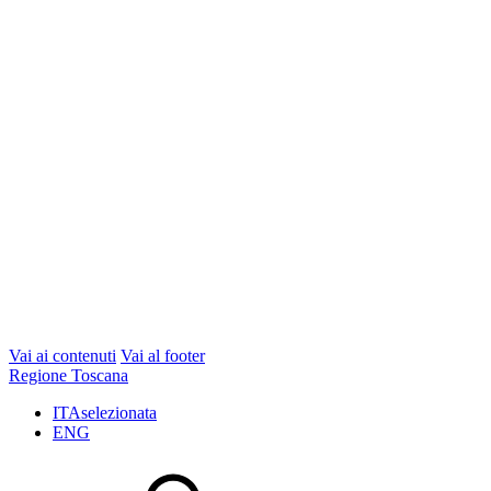
Vai ai contenuti
Vai al footer
Regione Toscana
ITA
selezionata
ENG